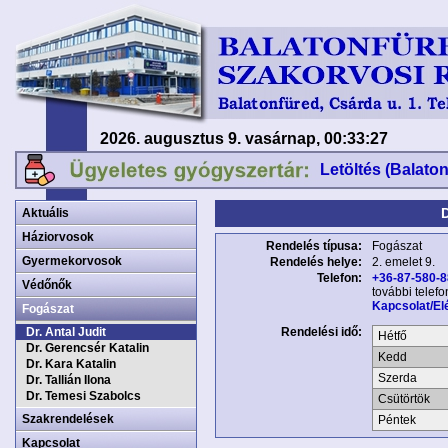
2026. augusztus 9. vasárnap, 00:33:27
Letöltés (Balato
Aktuális
Háziorvosok
Rendelés típusa:
Fogászat
Gyermekorvosok
Rendelés helye:
2. emelet 9.
Telefon:
+36-87-580-
Védőnők
további telef
Kapcsolat/El
Fogászat
Dr. Antal Judit
Rendelési idő:
Hétfő
Dr. Gerencsér Katalin
Kedd
Dr. Kara Katalin
Szerda
Dr. Tallián Ilona
Dr. Temesi Szabolcs
Csütörtök
Szakrendelések
Péntek
Kapcsolat