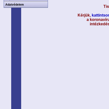
Adatvédelem
Tis
Kérjük,
kattintson
a koronavíru
intézkedés