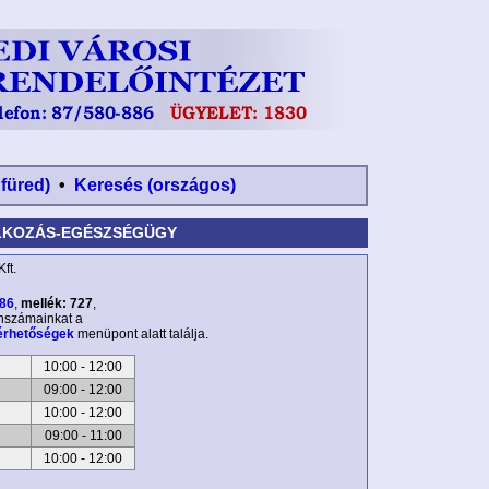
nfüred)
•
Keresés (országos)
KOZÁS-EGÉSZSÉGÜGY
ft.
886
,
mellék: 727
,
onszámainkat a
érhetőségek
menüpont alatt találja.
10:00 - 12:00
09:00 - 12:00
10:00 - 12:00
09:00 - 11:00
10:00 - 12:00