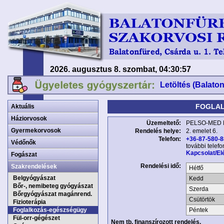
2026. augusztus 8. szombat, 04:30:57
Letöltés (Balato
FOGLAL
Aktuális
Háziorvosok
Üzemeltető:
PELSO-MED K
Gyermekorvosok
Rendelés helye:
2. emelet 6.
Telefon:
+36-87-580-
Védőnők
további telef
Kapcsolat/El
Fogászat
Rendelési idő:
Szakrendelések
Hétfő
Belgyógyászat
Kedd
Bőr-, nemibeteg gyógyászat
Szerda
Bőrgyógyászat magánrend.
Csütörtök
Fizioterápia
Foglalkozás-egészségügy
Péntek
Fül-orr-gégészet
Nem tb. finanszírozott rendelés.