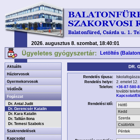
2026. augusztus 8. szombat, 18:40:01
Letöltés (Balato
DR. 
Aktuális
Háziorvosok
Rendelés típusa:
Iskolafogásza
Gyermekorvosok
Rendelés helye:
2. emelet 12.
Telefon:
+36-87-580-
Védőnők
további telef
Kapcsolat/El
Fogászat
Dr. Antal Judit
Rendelési idő:
Hétfő
Dr. Gerencsér Katalin
Kedd
Dr. Kara Katalin
Szerda
Dr. Tallián Ilona
Dr. Temesi Szabolcs
Csütörtök
Szakrendelések
Péntek
Kapcsolat