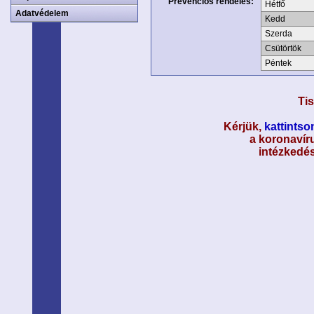
Prevenciós rendelés:
Hétfő
Adatvédelem
Kedd
Szerda
Csütörtök
Péntek
Tis
Kérjük,
kattintson
a koronavíru
intézkedés