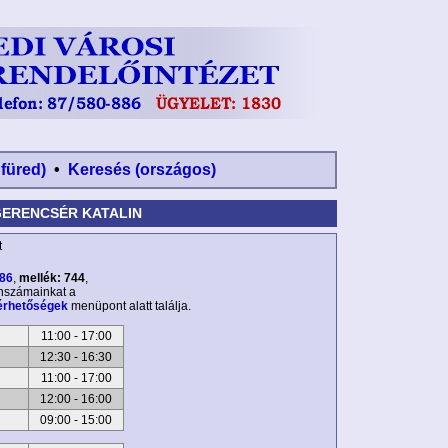
nfüred)
•
Keresés (országos)
GERENCSÉR KATALIN
t
886
,
mellék: 744
,
onszámainkat a
érhetőségek
menüpont alatt találja.
11:00 - 17:00
12:30 - 16:30
11:00 - 17:00
12:00 - 16:00
09:00 - 15:00