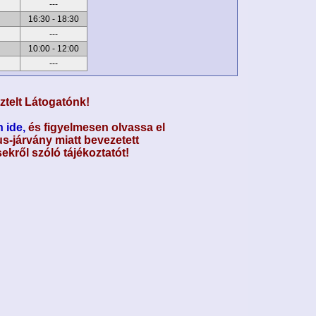
---
16:30 - 18:30
---
10:00 - 12:00
---
ztelt Látogatónk!
 ide,
és figyelmesen olvassa el
s-járvány miatt bevezetett
ekről szóló tájékoztatót!