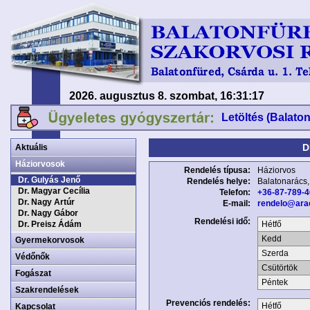
2026. augusztus 8. szombat, 16:31:17
Letöltés (Balato
D
Aktuális
Háziorvosok
Rendelés típusa:
Háziorvos
Dr. Gulyás Jenő
Rendelés helye:
Balatonarács,
Dr. Magyar Cecília
Telefon:
+36-87-789-
Dr. Nagy Artúr
E-mail:
rendelo@arac
Dr. Nagy Gábor
Rendelési idő:
Dr. Preisz Ádám
Hétfő
Kedd
Gyermekorvosok
Szerda
Védőnők
Csütörtök
Fogászat
Péntek
Szakrendelések
Prevenciós rendelés:
Hétfő
Kapcsolat