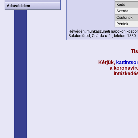
Kedd
Adatvédelem
Szerda
Csütörtök
Péntek
Hétvégén, munkaszüneti napokon központ
Balatonfüred, Csárda u. 1., telefon: 1830
Tis
Kérjük,
kattintson
a koronavíru
intézkedés