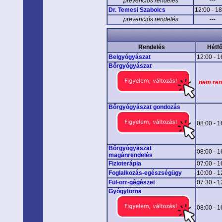
prevenciós rendelés
---
Dr. Temesi Szabolcs
12:00 - 1
prevenciós rendelés
---
Rendelés
Hétf
Belgyógyászat
12:00 - 1
Bőrgyógyászat
nem ren
Bőrgyógyászat gondozás
08:00 - 1
Bőrgyógyászat
08:00 - 1
magánrendelés
Fizioterápia
07:00 - 1
Foglalkozás-egészségügy
10:00 - 1
Fül-orr-gégészet
07:30 - 1
Gyógytorna
08:00 - 1