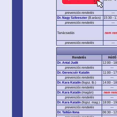
prevenciós rendelés
---
Dr. Nagy Szilveszter
(B.arács)
15:30 - 1
prevenciós rendelés
---
Tanácsadás
nem ren
prevenciós rendelés
---
Rendelés
Hétfő
Dr. Antal Judit
12:00 - 1
prevenciós rendelés
---
Dr. Gerencsér Katalin
11:00 - 1
prevenciós rendelés
---
Dr. Kara Katalin
(fogsz. tb.)
14:00 - 1
prevenciós rendelés
---
Dr. Kara Katalin
(magán)
nem ren
prevenciós rendelés
---
Dr. Kara Katalin
(fogsz. mag.)
18:00 - 1
prevenciós rendelés
---
Dr. Tallián Ilona
06:30 - 1