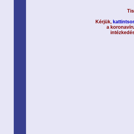
Tis
Kérjük,
kattintson
a koronavíru
intézkedés