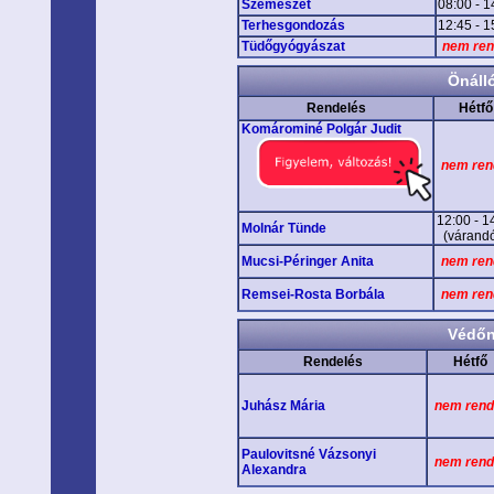
Szemészet
08:00 - 1
Terhesgondozás
12:45 - 1
Tüdőgyógyászat
nem ren
Önáll
Rendelés
Hétfő
Komárominé Polgár Judit
nem ren
12:00 - 1
Molnár Tünde
(várand
Mucsi-Péringer Anita
nem ren
Remsei-Rosta Borbála
nem ren
Védőn
Rendelés
Hétfő
Juhász Mária
nem rend
Paulovitsné Vázsonyi
nem rend
Alexandra