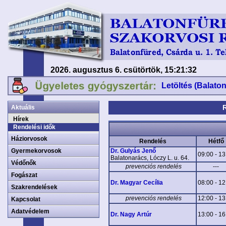
2026. augusztus 6. csütörtök, 15:21:33
Letöltés (Balato
Aktuális
Hírek
Rendelési idők
Háziorvosok
Rendelés
Hétfő
Gyermekorvosok
Dr. Gulyás Jenő
09:00 - 13
Balatonarács, Lóczy L. u. 64.
Védőnők
prevenciós rendelés
---
Fogászat
Dr. Magyar Cecília
08:00 - 12
Szakrendelések
prevenciós rendelés
12:00 - 13
Kapcsolat
Adatvédelem
Dr. Nagy Artúr
13:00 - 16