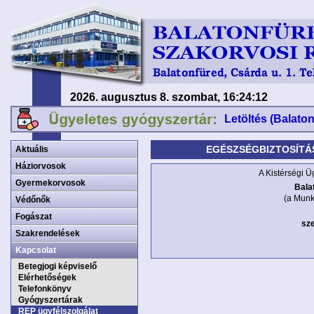
2026. augusztus 8. szombat, 16:24:12
Letöltés (Balato
EGÉSZSÉGBIZTOSÍTÁ
Aktuális
Háziorvosok
A Kistérségi Ü
Gyermekorvosok
Bala
(a Munk
Védőnők
Fogászat
sze
Szakrendelések
Kapcsolat
Betegjogi képviselő
Elérhetőségek
Telefonkönyv
Gyógyszertárak
REP ügyfélszolgálat